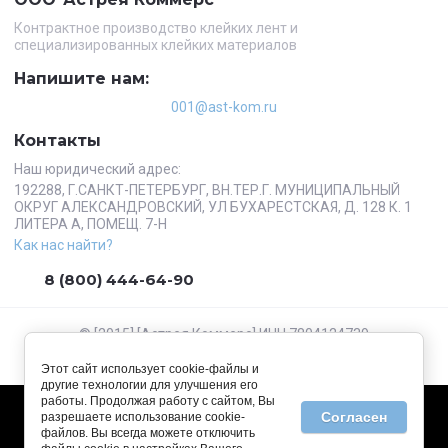
Контрактное производство клейких лент и
специализированных клейких материалов
Напишите нам:
001@ast-kom.ru
Контакты
Наш юридический адрес:
192288, Г.САНКТ-ПЕТЕРБУРГ, ВН.ТЕР.Г. МУНИЦИПАЛЬНЫЙ
ОКРУГ АЛЕКСАНДРОВСКИЙ, УЛ БУХАРЕСТСКАЯ, Д. 128 К. 1
ЛИТЕРА А, ПОМЕЩ. 7-Н
Как нас найти?
8 (800) 444-64-90
© [2015] [Астрея Коммерс] ИНН 7804124739
Этот сайт использует cookie-файлы и
другие технологии для улучшения его
работы. Продолжая работу с сайтом, Вы
Согласен
разрешаете использование cookie-
файлов. Вы всегда можете отключить